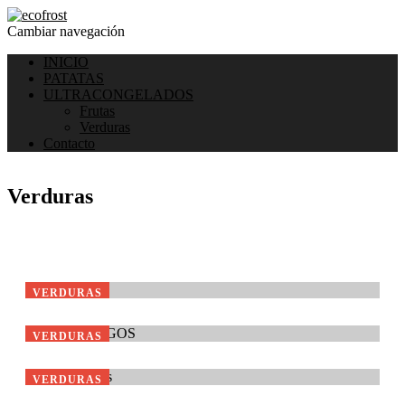
Cambiar navegación
INICIO
PATATAS
ULTRACONGELADOS
Frutas
Verduras
Contacto
Verduras
Brotes de Ajo
VERDURAS
Espárrago Verde Entero y Troceado
VERDURAS
Cóctel de Setas
VERDURAS
Habas Gruesas